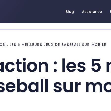
Blog
Assistance
ON : LES 5 MEILLEURS JEUX DE BASEBALL SUR MOBILE
action : les 5
seball sur mo