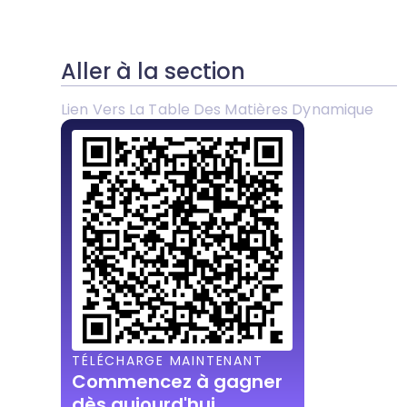
Aller à la section
Lien Vers La Table Des Matières Dynamique
TÉLÉCHARGE MAINTENANT
Commencez à gagner
dès aujourd'hui.