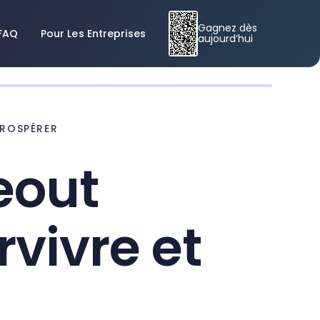
Gagnez dès
FAQ
Pour Les Entreprises
aujourd’hui
PROSPÉRER
eout
rvivre et