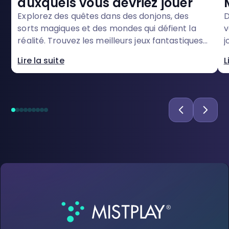
auxquels vous devriez jouer
Explorez des quêtes dans des donjons, des
D
sorts magiques et des mondes qui défient la
v
réalité. Trouvez les meilleurs jeux fantastiques
j
sur mobile sur Mistplay, tout en gagnant des
d
Lire la suite
L
récompenses.