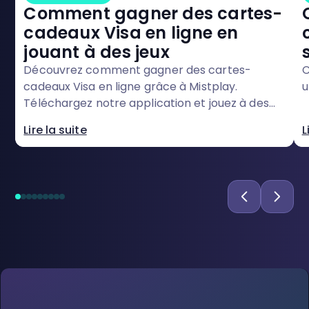
Comment gagner des cartes-
cadeaux Visa en ligne en
jouant à des jeux
Découvrez comment gagner des cartes-
C
cadeaux Visa en ligne grâce à Mistplay.
u
Téléchargez notre application et jouez à des
jeux sur votre téléphone pour commencer à
Lire la suite
L
accumuler des récompenses dès aujourd'hui