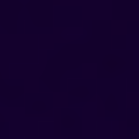
dans divers genres, notamment les
jeux
de
réflexion, de stratégie et
les jeux de rôle (RPG)
.
Mais voici le meilleur : lorsque vous téléchargez et
Mistplay1
jouez à ces jeux via
, chaque minute passée à
jouer vous rapporte des points que vous pouvez
échanger contre des cartes-cadeaux d'une
grande valeur. Plongez dans de nouvelles
expériences, détendez-vous et relaxez-vous, et
gagnez un passage gratuit chez Starbucks.
Dans ce guide, découvrez les meilleurs nouveaux
jeux pour mobile et commencez à gagner des
récompenses tout en vous amusant.