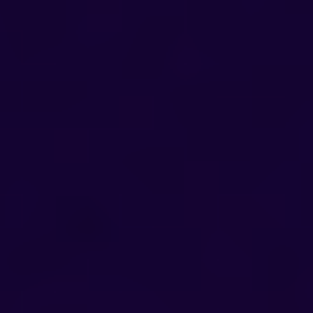
genre habituel des jeux de tower defense,
Arknights se distingue par ses graphismes
saisissants inspirés de l'univers des anime. Si
l'ambiance est intense, le gameplay reste
décontracté et se déroule au tour par tour.
2. Genshin Impact
Comptant parmi les meilleurs jeux mobiles de type
gacha, Genshin Impact se déroule dans le vaste
monde de Teyvat. Ici, vous escaladez des
montagnes, traversez des lacs à la nage et
découvrez des secrets à votre rythme. Tout au
long de votre périple, vous constituez une équipe
de quatre personnages pour vous aider dans vos
explorations et vos combats, créant ainsi une
escouade de combat personnalisée qui
correspond à votre style de jeu. Malgré son