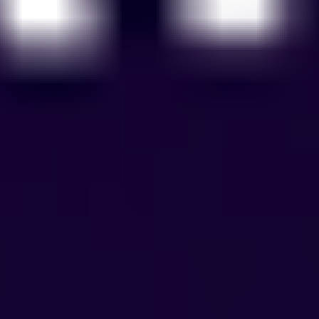
carte cadeau.
1. Arknights
Plongez dans un univers stylisé et dystopique en
incarnant un membre clé de Rhodes Island, une
société pharmaceutique qui lutte à la fois contre
une infection et les troubles qu'elle engendre.
Arknights propose un gameplay classique de
tower defense où vous utilisez les capacités
uniques de vos opérateurs pour venir à bout des
forces ennemies. Mais vous ne vous contentez pas
de livrer bataille : vous résolvez un casse-tête en
constante évolution où vos décisions stratégiques
en temps réel déterminent si vous parviendrez à
tenir la ligne face aux factions envahissantes.
En plus d'apporter une touche d'originalité au