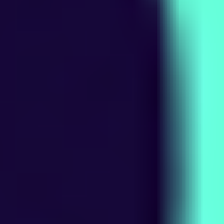
d'une galerie de personnages hauts en couleur
appelés les « résonateurs », vous vous lancez dans
une quête pour retrouver votre passé et vaincre le
mystérieux Lament. Le système de combat fluide
et les environnements vastes du jeu favorisent à la
fois les affrontements tactiques et les explorations
immersives, offrant une expérience de jeu
équilibrée qui vous captivera pendant des heures.
Autres nouveaux jeux
mobiles (non
disponibles sur
Mistplay)