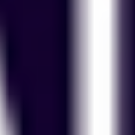
restent d'actualité grâce à des mises à jour
régulières. Nous avons également veillé à ce que
ces jeux soient très bien notés et faciles à prendre
en main, quel que soit leur genre. Grâce à des
commandes intuitives et des objectifs clairs, vous
pouvez vous lancer sans difficulté.
Et le meilleur dans tout ça : tous ces nouveaux jeux
mobiles sont disponibles sur Mistplay. Les jeux
récents et tendance sont sympas, mais ils valent
vraiment le coup quand on gagne des
récompenses à chaque minute passée à y jouer.
Enfin, une conception mobile réussie nécessite
également une progression bien pensée. Nous
avons donc sélectionné des jeux qui introduisent les
concepts progressivement, en ajoutant de
nouveaux mécanismes et de nouveaux objectifs au