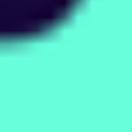
fiction à un gameplay de tir à la première et à la
troisième personne
Pokémon TCG Pocket :
un jeu de cartes issu
d'une série très appréciée, proposant des
fonctionnalités d'échange entre joueurs et des
tirages aléatoires de gacha
Rainbow Six Mobile : un jeu
de tir tactique
proposant des matchs à 5 contre 5 et alternant
phases d'attaque et de défense
Slay the Spire :
un jeu fantastique mêlant des
éléments de roguelike et de stratégie de
construction de deck
Comment Mistplay
vous aide à découvrir