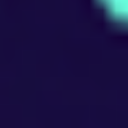
Pour les joueurs
Assistance
Blog
Pour Les Annonceurs
Assistance
Emplois
FAQ
Mentions Légales
Politique De Confidentialité
Conditions D'utilisation
Centre De Protection De La Vie Privée
© 2026 Mistplay