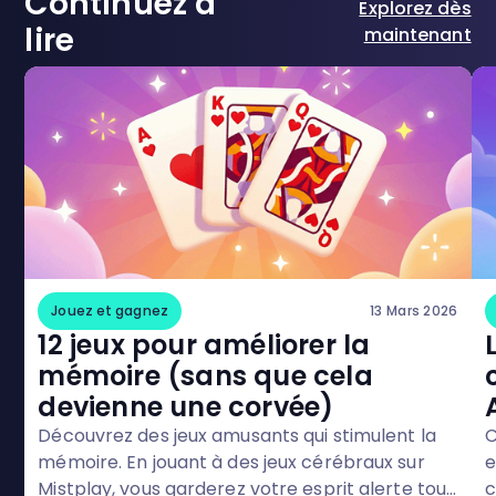
Continuez à
Explorez dès
lire
maintenant
Jouez et gagnez
13 Mars 2026
12 jeux pour améliorer la
mémoire (sans que cela
devienne une corvée)
Découvrez des jeux amusants qui stimulent la
C
mémoire. En jouant à des jeux cérébraux sur
e
Mistplay, vous garderez votre esprit alerte tout
c