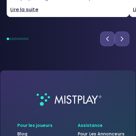
en gagnant des récompenses.
t
Lire la suite
L
M
Pour les joueurs
Assistance
Blog
Pour Les Annonceurs