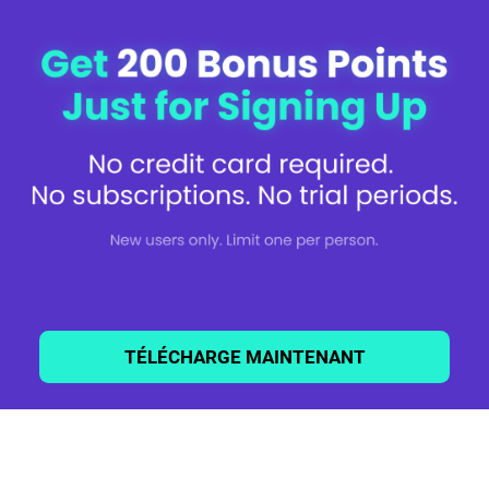
classement.
Les unités et les gemmes peuvent expirer si vous ne vous connectez
pas à l'application Mistplay ou si vous ne gagnez pas de récompenses
pendant 180 jours.
Les offres et les promotions peuvent varier ou être limitées dans le
temps. Les cartes-cadeaux et les offres de la boutique, ainsi que la
structure des récompenses, des promotions, des incitations, des
niveaux et des caractéristiques peuvent changer de temps à autre et
d'un utilisateur à l'autre.
Des limites et exceptions supplémentaires peuvent s'appliquer à votre
utilisation de notre service. Pour en savoir plus sur le programme de
récompenses Mistplay, consultez notre
FAQ
, nos
Conditions D'utilisation
,
notre
Avis De Confidentialité
et les détails des fonctionnalités dans
l'application.
TÉLÉCHARGE MAINTENANT
Français