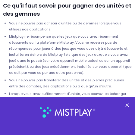
Ce qu'il faut savoir pour gagner des unités et
des gemmes
Vous ne pouvez pas acheter d'unités ou de gemmes lorsque vous
utilisez nos applications.
Mistplay ne récompense que les jeux que vous avez récemment
découverts sur la plateforme Mistplay. Vous ne recevrez pas de
récompenses pour jouer à des jeux que vous avez déjà découverts et
installés en dehors de Mistplay, tels que des jeux auxquels vous avez
joué dans le passé (sur votre appareil mobile actuel ou sur un appareil
précédent), ou des jeux précédemment installés sur votre appareil (que
ce soit par vous ou par une autre personne).
Vous ne pouvez pas transférer des unités et des pierres précieuses
entre des comptes, des applications ou à quelqu'un d'autre.
Lorsque vous avez suffisamment d'unités, vous pouvez les échanger
contre des récompenses ou des cartes-cadeaux d'une valeur totale
maximale de 550,00 USD par an.
Vous pouvez progresser à travers les points de contrôle des jeux pour
gagner des unités pour un maximum de deux heures de jeu par jour,
avec des exceptions limitées pour les jeux dans les offres
promotionnelles et les fonctionnalités, telles que les tableaux de